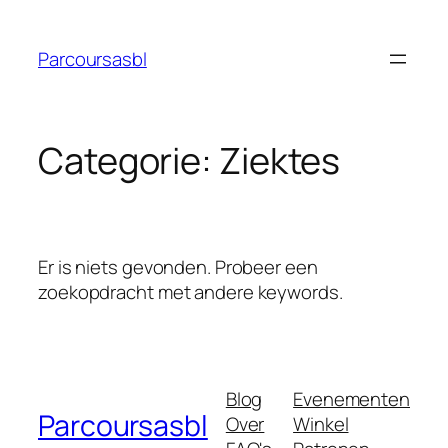
Ga
naar
Parcoursasbl
de
inhoud
Categorie:
Ziektes
Er is niets gevonden. Probeer een
zoekopdracht met andere keywords.
Blog
Evenementen
Parcoursasbl
Over
Winkel