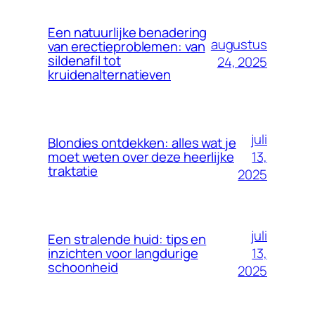
Een natuurlijke benadering
augustus
van erectieproblemen: van
sildenafil tot
24, 2025
kruidenalternatieven
juli
Blondies ontdekken: alles wat je
13,
moet weten over deze heerlijke
traktatie
2025
juli
Een stralende huid: tips en
13,
inzichten voor langdurige
schoonheid
2025