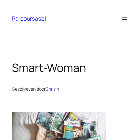
Ga
naar
Parcoursasbl
de
inhoud
Smart-Woman
Geschreven door
Chris
in