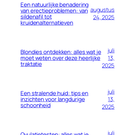
Een natuurlijke benadering
augustus
van erectieproblemen: van
sildenafil tot
24, 2025
kruidenalternatieven
juli
Blondies ontdekken: alles wat je
13,
moet weten over deze heerlijke
traktatie
2025
juli
Een stralende huid: tips en
13,
inzichten voor langdurige
schoonheid
2025
juli
Ovulatietesten: alles wat je